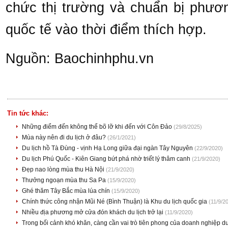
chức thị trường và chuẩn bị phương
quốc tế vào thời điểm thích hợp.
Nguồn: Baochinhphu.vn
Tin tức khác:
Những điểm đến không thể bõ lỡ khi đến với Côn Đảo
(29/8/2025)
Mùa này nên đi du lịch ở đâu?
(26/1/2021)
Du lịch hồ Tà Đùng - vịnh Hạ Long giữa đại ngàn Tây Nguyên
(22/9/2020)
Du lịch Phú Quốc - Kiên Giang bứt phá nhờ triết lý thâm canh
(21/9/2020)
Đẹp nao lòng mùa thu Hà Nội
(21/9/2020)
Thưởng ngoạn mùa thu Sa Pa
(15/9/2020)
Ghé thăm Tây Bắc mùa lúa chín
(15/9/2020)
Chính thức công nhận Mũi Né (Bình Thuận) là Khu du lịch quốc gia
(11/9/2
Nhiều địa phương mở cửa đón khách du lịch trở lại
(11/9/2020)
Trong bối cảnh khó khăn, càng cần vai trò tiên phong của doanh nghiệp du