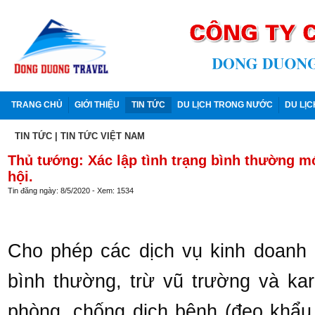
TRANG CHỦ
GIỚI THIỆU
TIN TỨC
DU LỊCH TRONG NƯỚC
DU LỊ
TIN TỨC
|
TIN TỨC VIỆT NAM
Thủ tướng: Xác lập tình trạng bình thường mớ
hội.
Tin đăng ngày: 8/5/2020 - Xem: 1534
Cho phép các dịch vụ kinh doanh 
bình thường, trừ vũ trường và ka
phòng, chống dịch bệnh (đeo khẩu 