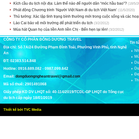
Kích cầu du lịch nội địa: Làm thế nào để người dân “móc hầu bao”?
(18/5/2
Phát động Chương trình ‘Người Việt Nam đi du lịch Việt Nam’
(11/5/2020)
Thủ tướng: Xác lập tình trạng bình thường mới trong cuộc sống và các hoạt
Lào Cai bảo vệ môi trường để phát triển du lịch
(3/2/2012)
Mùa hát Quan họ của liền Anh liền Chị - Bến hẹn lại lên!
(3/2/2012)
CÔNG TY CỔ PHẦN ĐÔNG DƯƠNG TRAVEL
Tin t
Địa chỉ: Số 7A/24 Đường Phạm Đình Toái, Phường Vinh Phú, tỉnh Nghệ
Nh
An
Mù
ĐT: 02383.514.848
Du
Du
Hotline: 0916.689.082 - 0987.099.642
Đẹ
Email:
dongduongngheantravel@gmail.com
Th
Mã số thuế: 2901491068
Giấy phép KD DV LHQT số: 40-114/2019/TCDL-GP LHQT do Tổng cục
du lịch cấp ngày 18/01/2019
Thiết kế bởi TVC Media