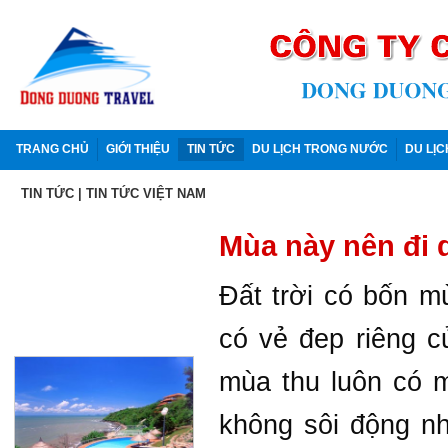
TRANG CHỦ
GIỚI THIỆU
TIN TỨC
DU LỊCH TRONG NƯỚC
DU LỊ
TIN TỨC
| TIN TỨC VIỆT NAM
Mùa này nên đi 
Đất trời có bốn m
có vẻ đep riêng c
mùa thu luôn có m
không sôi động n