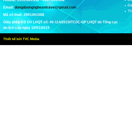
Hotline: 0916.689.082 - 0987.099.642
Đẹ
Email:
dongduongngheantravel@gmail.com
Th
Mã số thuế: 2901491068
Giấy phép KD DV LHQT số: 40-114/2019/TCDL-GP LHQT do Tổng cục
du lịch cấp ngày 18/01/2019
Thiết kế bởi TVC Media