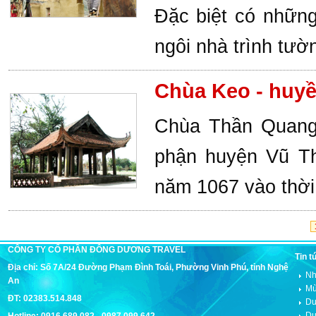
Đặc biệt có nhữn
ngôi nhà trình tườ
Chùa Keo - huyề
Chùa Thần Quang 
phận huyện Vũ Th
năm 1067 vào thời
CÔNG TY CỔ PHẦN ĐÔNG DƯƠNG TRAVEL
Tin t
Địa chỉ: Số 7A/24 Đường Phạm Đình Toái, Phường Vinh Phú, tỉnh Nghệ
Nh
An
Mù
ĐT: 02383.514.848
Du
Du