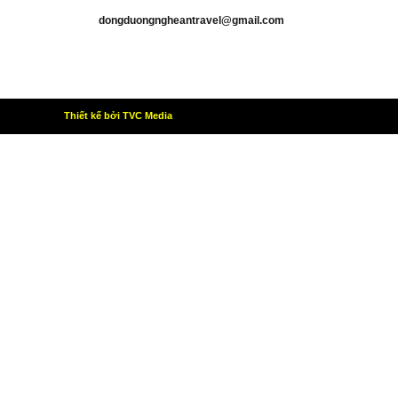
Email:
dongduongngheantravel@gmail.com
Mã số thuế: 2901491068
Giấy phép KD DV LHQT số: 40-114/2019/TCDL-GP LHQT do Tổng 
du lịch cấp ngày 18/01/2019
Thiết kế bởi TVC Media