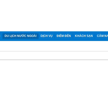
C
DU LỊCH NƯỚC NGOÀI
DỊCH VỤ
ĐIỂM ĐẾN
KHÁCH SẠN
CẨM N
Tin tức
Nghệ
Những điểm đến không thể bõ lỡ khi đến với Côn Đảo
Mùa này nên đi du lịch ở đâu?
Du lịch hồ Tà Đùng - vịnh Hạ Long giữa đại ngàn Tâ
Du lịch Phú Quốc - Kiên Giang bứt phá nhờ triết