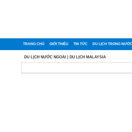
TRANG CHỦ
GIỚI THIỆU
TIN TỨC
DU LỊCH TRONG NƯỚ
DU LỊCH NƯỚC NGOÀI
| DU LỊCH MALAYSIA
CÔNG TY CỔ PHẦN ĐÔNG DƯƠNG TRAVEL
Địa chỉ: Số 7A/24 Đường Phạm Đình Toái, Phường Vinh Phú, tỉnh 
An
ĐT: 02383.514.848
Hotline: 0916.689.082 - 0987.099.642