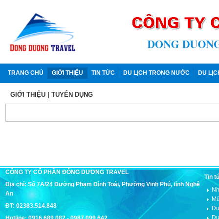
TRANG CHỦ
GIỚI THIỆU
TIN TỨC
DU LỊCH TRONG NƯỚC
DU LỊ
GIỚI THIỆU
| TUYỂN DỤNG
CÔNG TY CỔ PHẦN ĐÔNG DƯƠNG TRAVEL
Tin t
Địa chỉ: Số 7A/24 Đường Phạm Đình Toái, Phường Vinh Phú, tỉnh Nghệ
Nh
An
Mù
ĐT: 02383.514.848
Du
Du
Hotline: 0916.689.082 - 0987.099.642