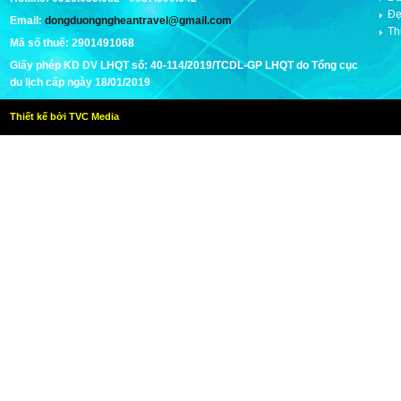
Đẹ
Email:
dongduongngheantravel@gmail.com
Th
Mã số thuế: 2901491068
Giấy phép KD DV LHQT số: 40-114/2019/TCDL-GP LHQT do Tổng cục
du lịch cấp ngày 18/01/2019
Thiết kế bởi TVC Media